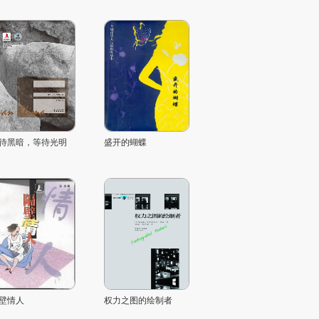
待黑暗，等待光明
盛开的蝴蝶
壁情人
权力之图的绘制者