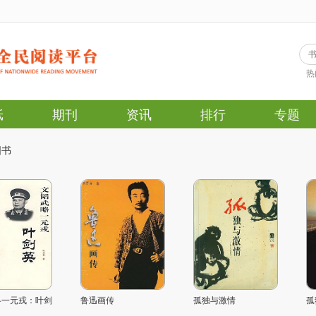
热
纸
期刊
资讯
排行
专题
图书
略一元戎：叶剑
鲁迅画传
孤独与激情
孤