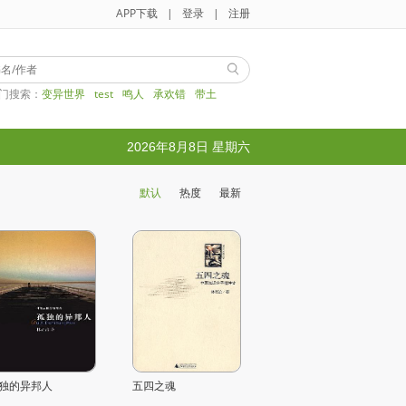
APP下载
|
登录
|
注册
门搜索：
变异世界
test
鸣人
承欢错
带土
2026年8月8日 星期六
默认
热度
最新
独的异邦人
五四之魂