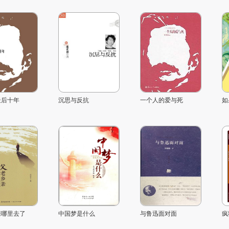
最后十年
沉思与反抗
一个人的爱与死
如
亲哪里去了
中国梦是什么
与鲁迅面对面
疯