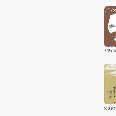
鲁迅的
父老乡