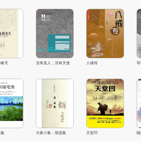
的春天
没有圣人，没有天使
八戒传
等
笔集
大家小集：胡适集
天堂凹
隔