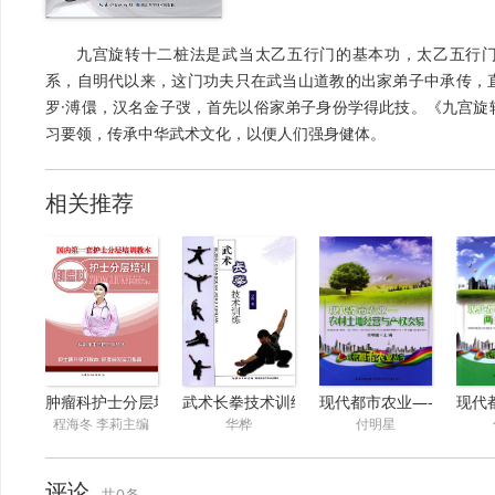
九宫旋转十二桩法是武当太乙五行门的基本功，太乙五行
系，自明代以来，这门功夫只在武当山道教的出家弟子中承传，
罗·溥儇，汉名金子弢，首先以俗家弟子身份学得此技。《九宫旋
习要领，传承中华武术文化，以便人们强身健体。
相关推荐
肿瘤科护士分层培训
武术长拳技术训练
现代都市农业——农村土
现代
程海冬 李莉主编
华桦
付明星
评论
共0条