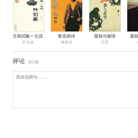
文韬武略一元戎：叶剑英
鲁迅画传
孤独与激情
孤
叶文益
林贤治
汪昊
评论
共0条